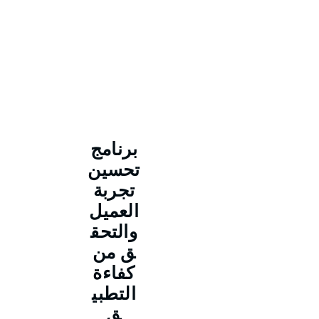
برنامج
تحسين
تجربة
العميل
والتحق
ق من
كفاءة
التطبي
ق