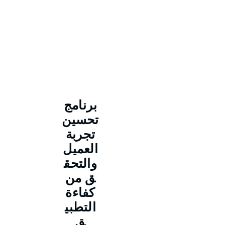
برنامج
تحسين
تجربة
العميل
والتحق
ق من
كفاءة
التطبي
ق