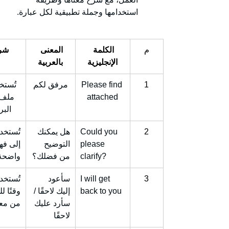
استخدامها وجملة تطبيقية لكل عبارة.
م
الكلمة 
المعنى 
شرح
الإنجليزية
بالعربية
1
Please find 
مرفق لكم
تُستخ
attached
ملف 
البر
2
Could you 
هل يمكنك 
تُستخد
please 
التوضيح 
إلى فه
clarify?
من فضلك؟
واضحة
3
I will get 
سأعود 
تُستخد
back to you
إليك لاحقًا / 
وقتًا ل
سأرد عليك 
من معل
لاحقًا