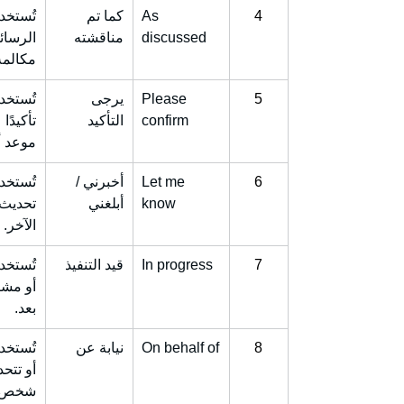
4
As 
كما تم 
تُستخدم
discussed
مناقشته
الرسائل
مكالمة
5
Please 
يرجى 
تُستخد
confirm
التأكيد
تأكيدًا
موعد أ
6
Let me 
أخبرني / 
تُستخد
know
أبلغني
تحديث
الآخر.
7
In progress
قيد التنفيذ
تُستخد
أو مشر
بعد.
8
On behalf of
نيابة عن
تُستخد
أو تتح
شخص أ