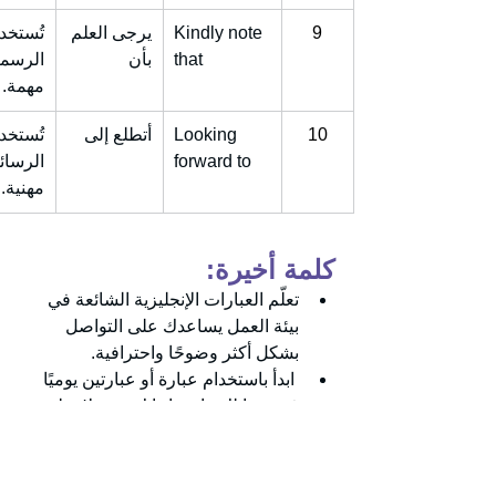
9
Kindly note 
يرجى العلم 
تُستخد
that
بأن
الرسمي
مهمة.
10
Looking 
أتطلع إلى
تُستخدم
forward to
الرسائ
مهنية.
كلمة أخيرة:
تعلّم العبارات الإنجليزية الشائعة في 
بيئة العمل يساعدك على التواصل 
بشكل أكثر وضوحًا واحترافية.
 ابدأ باستخدام عبارة أو عبارتين يوميًا 
في رسائلك واجتماعاتك، وستلاحظ 
تطورًا تدريجيًا في قدرتك على التعبير 
باللغة الإنجليزية في العمل.
اللغة الانجليزية في العمل