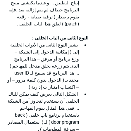
إنتاج التطبيق ... وعندما يكتشف منتج 
البرنامج خطاف لم يتم إزالته بعد .فإنه 
يقوم بإصدار ( ترقية صيانة - رقعة 
(patch) ) لغلق هذا الباب الخلفى .
النوع الثانى من الباب الخلفى :
 يشير النوع الثانى من الأبواب الخلفية 
إلى ( إمكانية الدخول إلى الشبكة – 
وزع برنامج أو مرفق – هذا البرنامج 
الذى يتم زرعه يخلق مدخل للمهاجم ) 
... هذا البرنامج قد يسمح لـ user ID 
محدد بـ ( الدخول بدون كلمة مرور – أو 
– اكتساب امتيازات إدارية ).
 الشكل التالى يعرض كيف يمكن للباك 
الخلفى أن يستخدم لتجاوز أمن الشبكة 
... ففى هذا المثال يقوم المهاجم 
باستخدام برنامج باب خلفى (back 
door program ) لـ ( استعمال المصادر 
– سرقة المعلومات ) .