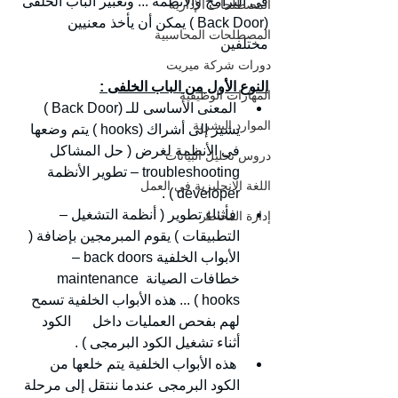
فى البرامج والأنظمة ... وتعبير الباب الخلفى 
المصطلحات الإدارية
(Back Door ) يمكن أن يأخذ معنيين 
المصطلحات المحاسبية
مختلفين 
دورات شركة ميريت
النوع الأول من الباب الخلفى :
المهارات الوظيفية
 المعنى الأساسى للـ (Back Door ) 
الموارد البشرية
يشير إلى أشراك (hooks ) يتم وضعها 
فى الأنظمة لغرض ( حل المشاكل 
دروس تحليل البيانات
troubleshooting – تطوير الأنظمة 
اللغة الانجليزية في العمل
developer ) .
 فأثناء تطوير ( أنظمة التشغيل – 
إدارة المخاطر
التطبيقات ) يقوم المبرمجين بإضافة ( 
الأبواب الخلفية back doors – 
خطافات الصيانة maintenance 
hooks ) ... هذه الأبواب الخلفية تسمح 
لهم بفحص العمليات داخل      الكود 
أثناء تشغيل الكود البرمجى ) .
 هذه الأبواب الخلفية يتم خلعها من 
الكود البرمجى عندما ننتقل إلى مرحلة 