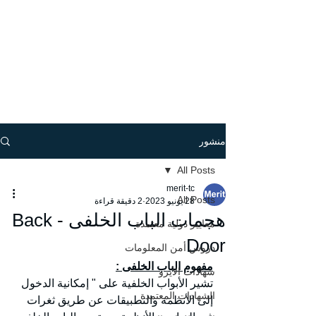
منشور
All Posts
merit-tc
All Posts
28 يونيو 2023
2 دقيقة قراءة
هجمات الباب الخلفى - Back
معايير دولية معتمدة
Door
دروس أمن المعلومات
مفهوم الباب الخلفى :
شهادات الأيزو
تشير الأبواب الخلفية على " إمكانية الدخول 
الشهادات المعتمدة
إلى الأنظمة والتطبيقات عن طريق ثغرات 