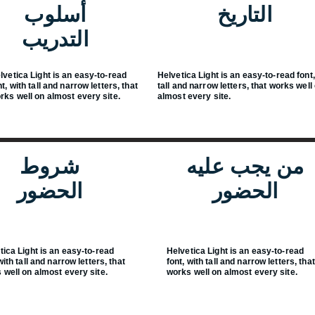
التاريخ
أسلوب
التدريب
lvetica Light is an easy-to-read
Helvetica Light is an easy-to-read font,
nt, with tall and narrow letters, that
tall and narrow letters, that works well
rks well on almost every site.
almost every site.
من يجب عليه
شروط
الحضور
الحضور
tica Light is an easy-to-read
Helvetica Light is an easy-to-read
with tall and narrow letters, that
font, with tall and narrow letters, that
 well on almost every site.
works well on almost every site.