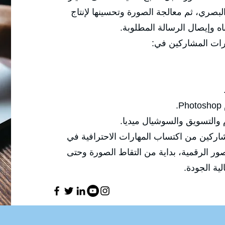
الزوايا والإضاءة والعدسات والتكوين البصر
محتوى احترافي قادر على جذب
✅ وتركّز هذه الدو

🔹 إنتاج صور احترافية مناسب
✅ الهدف العام للدورة هو تمكين المشاركين
التصوير الفوتوغرافي والتعامل مع الصور ال
معالجتها و