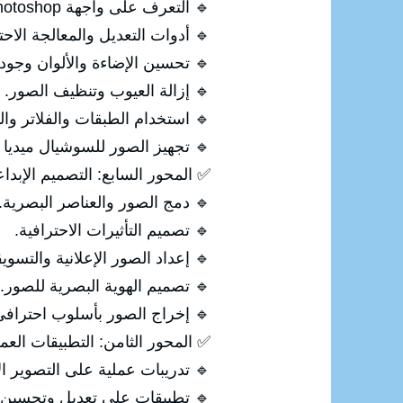
🔹 التعرف على واجهة Photoshop.
🔹 أدوات التعديل والمعالجة الاحت
🔹 تحسين الإضاءة والألوان وجود
🔹 إزالة العيوب وتنظيف الصور.
🔹 استخدام الطبقات والفلاتر والت
🔹 تجهيز الصور للسوشيال ميديا 
✅ المحور السابع: التصميم الإبداع
🔹 دمج الصور والعناصر البصرية.
🔹 تصميم التأثيرات الاحترافية.
🔹 إعداد الصور الإعلانية والتسويق
🔹 تصميم الهوية البصرية للصور.
🔹 إخراج الصور بأسلوب احتراف
✅ المحور الثامن: التطبيقات العم
🔹 تدريبات عملية على التصوير ال
🔹 تطبيقات على تعديل وتحسين 