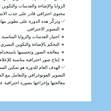
ي، ثم معالجة الصورة وتحسينها لإنتاج
 الانتباه وإيصال الرسالة المطلوبة.
رة على تطوير مهارات المشاركين في:
🔹 التصوير الاحترافي.
🔹 اختيار العدسات والزوايا المناسبة.
🔹 التحكم بالإضاءة والتكوين البصري.
 معالجة الصور وتحسينها باستخدام Photoshop.
ة للإعلام والتسويق والسوشيال ميديا.
 من اكتساب المهارات الاحترافية في
رقمية، بداية من التقاط الصورة وحتى
إخراجها بصورة احترافية عالية الجودة.