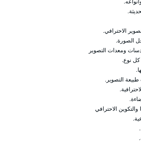
🔹 مفهو
🔹 تط
🔹 الفرق بين الت
🔹 أساسيا
✅ المحور الثاني: الك
🔹 أنوا

🔹 اختيار العد
🔹 إعدادا
🔹 ا
✅ المحور الثالث: ال
🔹 
