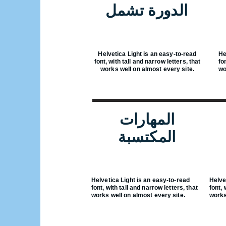
الدورة تشمل
Helvetica Light is an easy-to-read
He
font, with tall and narrow letters, that
fo
works well on almost every site.
wo
المهارات
المكتسبة
Helvetica Light is an easy-to-read
Helve
font, with tall and narrow letters, that
font, 
works well on almost every site.
works