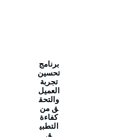
برنامج
تحسين
تجربة
العميل
والتحق
ق من
كفاءة
التطبي
ق