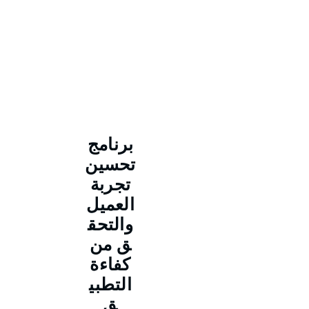
برنامج
تحسين
تجربة
العميل
والتحق
ق من
كفاءة
التطبي
ق