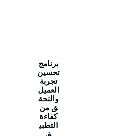
برنامج
تحسين
تجربة
العميل
والتحق
ق من
كفاءة
التطبي
ق